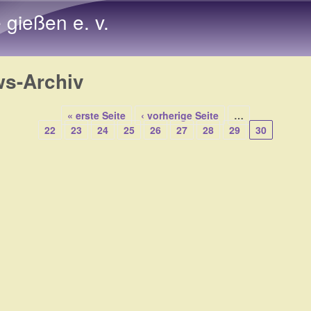
Direkt zum Inhalt
e gießen e. v.
s-Archiv
« erste Seite
‹ vorherige Seite
…
22
23
24
25
26
27
28
29
30