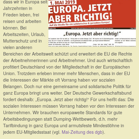
dass wir in Europa seit
Jahrzehnten in
Frieden leben, frei
reisen und arbeiten
können. Bei
Arbeitszeiten, Urlaub,
Mutterschutz und in
vielen anderen
Bereichen der Arbeitswelt schützt und erweitert die EU die Rechte
der Arbeitnehmerinnen und Arbeitnehmer. Und auch wirtschaftlich
profitiert Deutschland von der Mitgliedschaft in der Europäischen
Union. Trotzdem erleben immer mehr Menschen, dass in der EU
die Interessen der Märkte oft Vorrang haben vor sozialen
Belangen. Doch nur eine gemeinsame und solidarische Politik für
ganz Europa bringt uns weiter. Der Deutsche Gewerkschaftsbund
fordert deshalb: „Europa. Jetzt aber richtig!“ Für uns heißt das: Die
sozialen Interessen müssen Vorrang haben vor den Interessen der
Unternehmen. Wir brauchen europaweite Standards für gute
Arbeitsbedingungen statt Dumping-Wettbewerb, d.h. mehr
Tarifbindung in ganz Europa und armutsfeste Mindestlöhne in
jedem EU-Mitgliedsstaat (vgl.
Mai-Zeitung des dgb
).