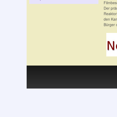
Filmbes
Der prä
Reaktor
den Kam
Bürger d