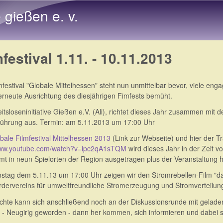
Direkt zum Inhalt
e gießen e. v.
mfestival 1.11. - 10.11.2013
festival "Globale Mittelhessen" steht nun unmittelbar bevor, viele eng
erneute Ausrichtung des diesjährigen Fimfests bemüht.
itsloseninitiative Gießen e.V. (Ali), richtet dieses Jahr zusammen mit
führung aus. Termin: am 5.11.2013 um 17:00 Uhr
bale Filmfestival Mittelhessen 2013
(Link zur Webseite) und hier der Tr
www.youtube.com/watch?v=ipc2qA1sTQM
wird dieses Jahr in der Zeit 
mt in neun Spielorten der Region ausgetragen plus der Veranstaltung hi
stag dem 5.11.13 um 17:00 Uhr zeigen wir den Stromrebellen-Film "d
rdervereins für umweltfreundliche Stromerzeugung und Stromverteilung
hte kann sich anschließend noch an der Diskussionsrunde mit geladen
 - Neugirig geworden - dann her kommen, sich informieren und dabei s