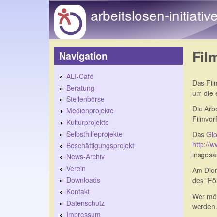
arbeitslosen-initiativ
Fil
Navigation
ALI-Café
Das Film
Beratung
um die 
Stellenbörse
Die Arbe
Medienprojekte
Filmvor
Kulturprojekte
Selbsthilfeprojekte
Das
Glo
http://
Beschäftigungsprojekt
insgesa
News-Archiv
Verein
Am Dien
Downloads
des
"Fö
Kontakt
Wer möc
Datenschutz
werden.
Impressum