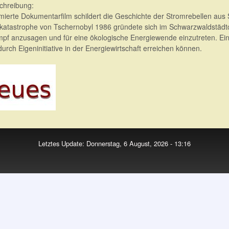
chreibung:
mierte Dokumentarfilm schildert die Geschichte der Stromrebellen au
katastrophe von Tschernobyl 1986 gründete sich im Schwarzwaldstädtc
pf anzusagen und für eine ökologische Energiewende einzutreten. Ein 
urch Eigeninitiative in der Energiewirtschaft erreichen können.
Letztes Update: Donnerstag, 6 August, 2026 - 13:16