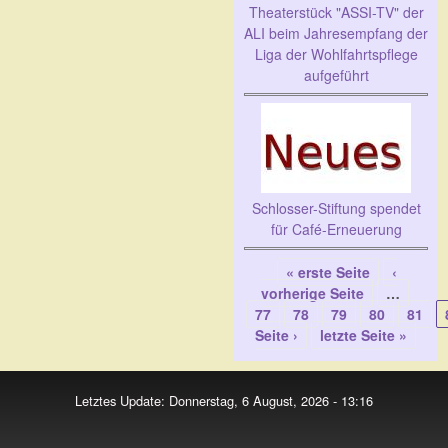
Theaterstück "ASSI-TV" der
ALI beim Jahresempfang der
Liga der Wohlfahrtspflege
aufgeführt
Schlosser-Stiftung spendet
für Café-Erneuerung
« erste Seite
‹
Seiten
vorherige Seite
…
77
78
79
80
81
Seite ›
letzte Seite »
Letztes Update: Donnerstag, 6 August, 2026 - 13:16